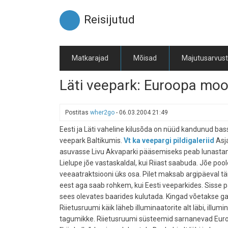
Liigu
edasi
Reisijutud
põhisisu
juurde
Matkarajad
Mõisad
Majutusarvus
Läti veepark: Euroopa mo
Postitas
wher2go
-
06.03.2004 21:49
Eesti ja Läti vaheline kilusõda on nüüd kandunud ba
veepark Baltikumis.
Vt ka veepargi pildigaleriid
Asja
asuvasse Livu Akvaparki pääsemiseks peab lunastama
Lielupe jõe vastaskaldal, kui Riiast saabuda. Jõe poo
veeaatraktsiooni üks osa. Pilet maksab argipäeval täis
eest aga saab rohkem, kui Eesti veeparkides. Sisse p
sees olevates baarides kulutada. Kingad võetakse ga
Riietusruumi käik läheb illuminaatorite alt läbi, illum
tagumikke. Riietusruumi süsteemid sarnanevad Euroo