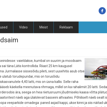
tused
Video
Meist
Reklaam
odsaim
sseinidesse: vaieldakse, kumbal on suurim ja moodsaim
 sai täna Lätis kontrollida. Riiast 25 km kaugusel
 Jurmalasse sissesõidu pileti, sest uusehitis asub otse
le ulatub torudepundar, mis on torusõidu
kasvanutele 4,40 latti, mis on üsna kallis. Selle raha
ääseb käekella meenutava rihmaga, millel on ka rahalimiit 20 latti. Sed
rderoobis ära, seega on hea riietusruumi jõudmiseks kaasa võtta plätud
inaatoritest näeb aga ülalolevat basseini altvaates. Põhiliselt näeb sealt i
pa veeparkide omadega: paned asjad kappi, ukse kinni ja siis näitad u