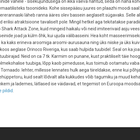
sseinide vahele - sisekujundusega on ikka vaeva nähtud, seda on näha koh
maatilisteks tsoonideks. Kohe sissepääsu juures on plaazhi moodi saal
erannaski läheb ranna ääres olev bassein aeglaselt sügavaks. Selle al
 erilisi atraktsioone tavaliselt pole. Mingil hetkel aga tekitatakse paradi
äb Shark Attack Zone, kuid mingeid haikalu või neid imiteerivaid asju vee
inide joad ja külm õhk, kui ujuda välibasseini. Hea koht masseerimisek
n ka kaks erineva aroomiga aroomi-aurusauna ning üks niiske ja üks kuiv
 koos aeglase Orinoco Riveriga, kus saab hulpida tuubidel. Seal on ka joa-
uubirajad. Neid on ca 7 tk. Karmim on punane, kust praktiliselt täie hoo
 kolmekohalise tuubiga, lõpp kaob pimedusse, kus toimub ootamatu vaba
 Tornaado: lehter, millesse lennates hulk aega tiireldakse, enne kui põhj
ehüppetoru, kuid sealt lõdvalt alla kukkudes võib tagumiku ja muud ke
 rohkem ja lademes, lätlased ise väidavad, et tegemist on Euroopa mood
e pildid
.