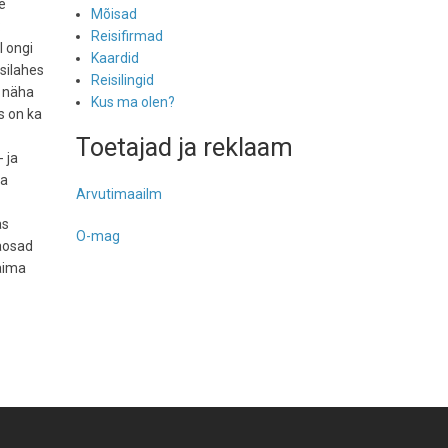
e
Mõisad
:
Reisifirmad
l ongi
Kaardid
isilahes
Reisilingid
s näha
Kus ma olen?
s on ka
Toetajad ja reklaam
 ja
ga
Arvutimaailm
as
O-mag
haosad
saima