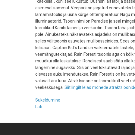
"käekella", kuni see lukustub. Dushshi alt läbi ja ba
esimesel sammul. Veepark on jagatud erinevateks te
lamamistoolid ja üsna kõrge õhtemperatuur. Nagu mer
illuminaatorid. Tsooni nimi on Paradise ja seal mingeid
korralikud Kariibi lained ja veekardin. Tsooni taha jä
pole. Ainukesteks näksavateks asjadeks on mullibasse
selles välitsoonis asuvates mullibasseinides. Sees o
leilisaun. Captain Kid´s Land on väiksematele lastele,
veemängutekitajad. Rain Foresti tsoonis aga on kõik t
muudkui alla laskutakse. Rohelisest saab sõita alla
langemine sügavikku. Siis on veel loksutavad rajad ja
olevasse auku imendutakse. Rain Forestis on ka vett
valusalt ära lüüa. Atraktsioone on loomulikult veel
veekeskusega.
Siit lingilt leiad mõnede atraktsioonid
Sukeldumine
Läti