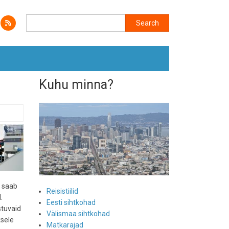
Search
Search
Kuhu minna?
a saab
Reisistiilid
.
Eesti sihtkohad
stuvaid
Välismaa sihtkohad
ksele
Matkarajad