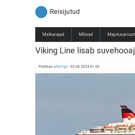
Liigu
edasi
Reisijutud
põhisisu
juurde
Matkarajad
Mõisad
Majutusarvus
Viking Line lisab suvehooaja
Postitas
wher2go
-
02.06.2024 01:06