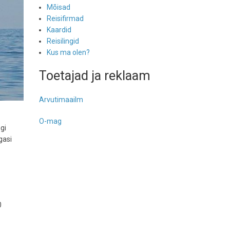
Mõisad
Reisifirmad
Kaardid
Reisilingid
Kus ma olen?
Toetajad ja reklaam
Arvutimaailm
O-mag
gi
gasi
0