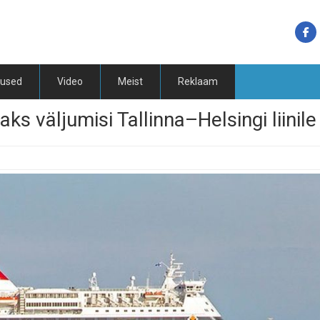
tused
Video
Meist
Reklaam
ks väljumisi Tallinna–Helsingi liinile