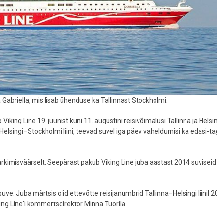
a Gabriella, mis lisab ühenduse ka Tallinnast Stockholmi.
ing Line 19. juunist kuni 11. augustini reisivõimalusi Tallinna ja Helsin
 Helsingi–Stockholmi liini, teevad suvel iga päev vaheldumisi ka edasi-ta
 märkimisväärselt. Seepärast pakub Viking Line juba aastast 2014 suviseid
ve. Juba märtsis olid ettevõtte reisijanumbrid Tallinna–Helsingi liinil 2
ing Line'i kommertsdirektor Minna Tuorila.