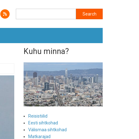
Search
Search
Kuhu minna?
Reisistiilid
Eesti sihtkohad
Välismaa sihtkohad
Matkarajad