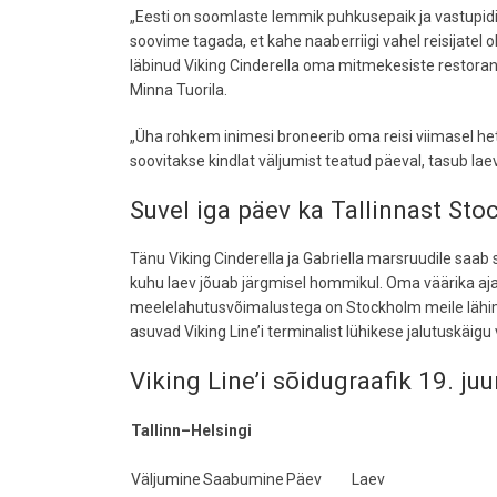
„Eesti on soomlaste lemmik puhkusepaik ja vastupid
soovime tagada, et kahe naaberriigi vahel reisijatel ol
läbinud Viking Cinderella oma mitmekesiste restoran
Minna Tuorila.
„Üha rohkem inimesi broneerib oma reisi viimasel hetk
soovitakse kindlat väljumist teatud päeval, tasub laev
Suvel iga päev ka Tallinnast St
Tänu Viking Cinderella ja Gabriella marsruudile saab s
kuhu laev jõuab järgmisel hommikul. Oma väärika aja
meelelahutusvõimalustega on Stockholm meile lähim
asuvad Viking Line’i terminalist lühikese jalutuskäigu
Viking Line’i sõidugraafik 19. ju
Tallinn–Helsingi
Väljumine
Saabumine
Päev
Laev