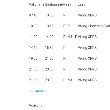
Väljumine
Saabumine
Päev
Laev
07.45
10.00
R
Viking XPRS
10.30
13.15
E–P
Viking Cinderella/Gab
11.30
14.00
E–N, L–P
Viking XPRS
14.15
16.30
R
Viking XPRS
19.00
21.30
P
Viking XPRS
21.00
23.30
R
Viking XPRS
21.15
23.30
E–N, L
Viking XPRS
Laevareisid
Asukoht