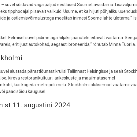
i – suvel sõidavad väga paljud eestlased Soomet avastama. Lisaväljum
eks tipphooajal piisavalt valikuid. Usume, et ka hiljuti põhjaliku uuendus
ide ja ostlemisvõimalustega meelitab inimesi Soome lahte ületama,“ li
el. Eelmisel suvel pidime aga hiljaks jäänutele eitavalt vastama. Seega
areis, eriti just autokohad, aegsasti broneerida,“ rõhutab Minna Tuorila.
ockholmi
uvel alustada pärastlõunast kruiisi Tallinnast Helsingisse ja sealt Stock
loo, kireva restoranikultuuri, ärikeskuste ja maailmatasemel
 koht, kus kogeda metropoli melu. Stockholmi olulisemad vaatamisvä
 või paadisõidu kaugusel.
unist 11. augustini 2024