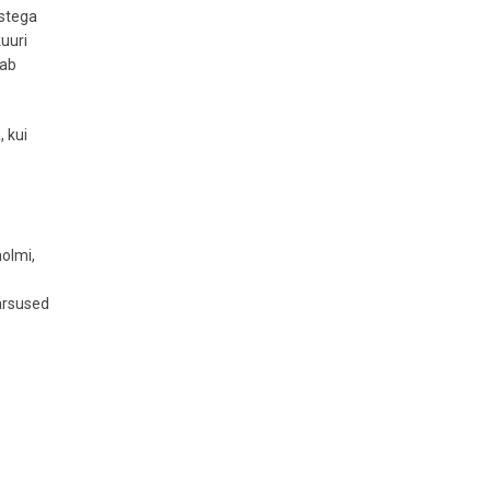
istega
kuuri
sab
, kui
holmi,
ärsused