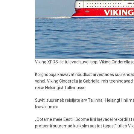
Viking XPRS-ile tulevad suvel appi Viking Cinderella j
Kõrghooaja kasvavat nõudlust arvestades suurendab Vik
vahel. Viking Cinderella ja Gabriella, mis teenindavad
reise Helsingist Tallinnasse.
Suviti suureneb reisijate arv Tallinna–Helsingi liinil
lisaväljumisi.
„Ootame meie Eesti–Soome liini laevadel rekordilist su
protsenti suuremad kui kolm aastat tagasi,“ ütleb Vik