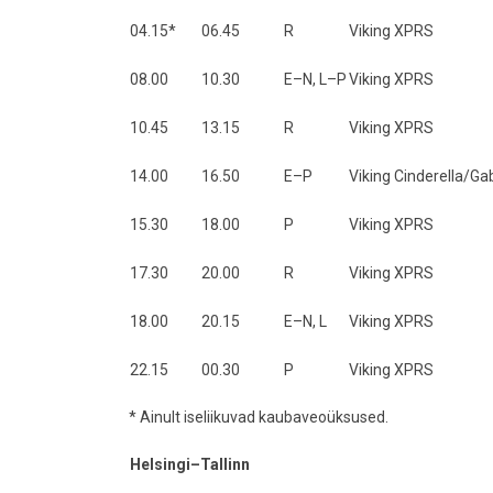
04.15*
06.45
R
Viking XPRS
08.00
10.30
E–N, L–P
Viking XPRS
10.45
13.15
R
Viking XPRS
14.00
16.50
E–P
Viking Cinderella/Gab
15.30
18.00
P
Viking XPRS
17.30
20.00
R
Viking XPRS
18.00
20.15
E–N, L
Viking XPRS
22.15
00.30
P
Viking XPRS
* Ainult iseliikuvad kaubaveoüksused.
Helsingi–Tallinn