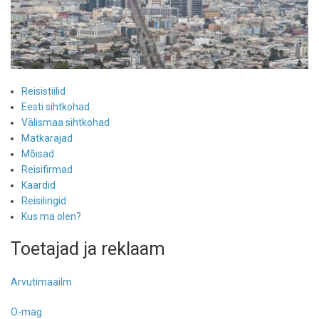
Reisistiilid
Eesti sihtkohad
Välismaa sihtkohad
Matkarajad
Mõisad
Reisifirmad
Kaardid
Reisilingid
Kus ma olen?
Toetajad ja reklaam
Arvutimaailm
O-mag