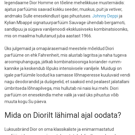
legendaarne Dior Homme on tõeline mehelikkuse musternäidis:
ajatus parfüümis saavad kokku seeder, muskus, puit ja vetiver,
andmaks Sulle enesekindlust igas pihustuses.
Johnny Deppi
ja
Kylian Mbappé signatuurparfüüm Sauvage ühendab bergamoti,
sandlipuu ja sügava vaniljenoodi eksklusiivseks kombinatsiooniks,
mis on maailma hullutanud juba aastast 1966.
Üks julgemaid ja omapärasemaid meestele mõeldud Diori
parfüüme on ehk Fahrenheit, mis alustab lagritsa ja naha tugeva
aroomipuhanguga, jätkab kombinatsiooniga koriander-rumm-
kannike ja keskendub lõpuks intensiivsele vaniljele. Muidugi on
igale parfüümile loodud ka samasse lõhnaperesse kuuluvaid vendi
nagu deodorandid ja dušigeelid, et saaksid end pealaest jalatallani
ümbritseda lõhnapilvega, mis hullutab nii naisi kui mehi. Diori
parfüüm on enesekindla mehe valik ja vaid üks pihustus võib
muuta kogu Su päeva.
Mida on Diorilt lähimal ajal oodata?
Luksusbränd Dior on oma klassikaliste ja enimarmastatud