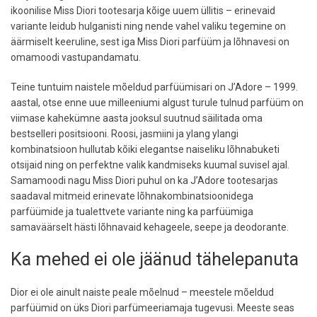
ikoonilise Miss Diori tootesarja kõige uuem üllitis – erinevaid
variante leidub hulganisti ning nende vahel valiku tegemine on
äärmiselt keeruline, sest iga Miss Diori parfüüm ja lõhnavesi on
omamoodi vastupandamatu.
Teine tuntuim naistele mõeldud parfüümisari on J’Adore – 1999.
aastal, otse enne uue milleeniumi algust turule tulnud parfüüm on
viimase kahekümne aasta jooksul suutnud säilitada oma
bestselleri positsiooni. Roosi, jasmiini ja ylang ylangi
kombinatsioon hullutab kõiki elegantse naiseliku lõhnabuketi
otsijaid ning on perfektne valik kandmiseks kuumal suvisel ajal.
Samamoodi nagu Miss Diori puhul on ka J’Adore tootesarjas
saadaval mitmeid erinevate lõhnakombinatsioonidega
parfüümide ja tualettvete variante ning ka parfüümiga
samaväärselt hästi lõhnavaid kehageele, seepe ja deodorante.
Ka mehed ei ole jäänud tähelepanuta
Dior ei ole ainult naiste peale mõelnud – meestele mõeldud
parfüümid on üks Diori parfümeeriamaja tugevusi. Meeste seas