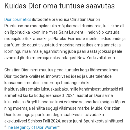
Kuidas Dior oma tuntuse saavutas
Dior cosmetics
ilutoodete brändi isa Christian Dior on
Prantsusmaa moeajaloo üks mõjukamaid disainereid, kelle käe all
on õppinud ka ikooniline Yves Saint Laurent – neid võib kutsuda
moeajaloo Sokrateseks ja Platoks. Esimeste moekollektsioonide ja
parfüümide edust tiivustatud moedisainer jätkas oma annete ja
loomingu maailmale jagamist ning juba paari aasta jooksul peale
avamist jõudis moemaja ookeanitagust New Yorki vallutama.
Christian Diori nimi muutus peagi tuntuks kogu läänemaailmas:
Diori toodete kvaliteet, innovatiivsed ideed ja uute talentide
kaasamine muutsid moemaja toodangu üheks
ihaldusväärsemaks luksuskaubaks, mille kandmisest unistasid nii
ärimehed kui ka koduperenaised. 2024. aastal on Dior sama
luksuslik ja kõrgelt hinnatud kuni eelmise sajandi keskpaigas-lõpus
ning moemaja ei näita sugugi väsimuse märke. Muide, Christian
Diori loomingu ja parfüümidega saab Eestis tutvuda ka
eksklusiivsel Schloss Falli 2024. aasta juuni lõpuni kestval näitusel
“
The Elegancy of Dior Women
”.