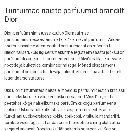
Tuntuimad naiste parfüümid brändilt
Dior
Diori parfüüminimistusse kuulub ülemaailmse
parfüümiandmebaasi andmetel 277 erinevat parfüümi. Valdav
enamus naistele orienteeritud parfüümidest on mõnusalt
lillelõhnalised, kuid ligi seitsmekümne tegutsemisaasta jooksul on
parfüümidisainerid eksperimenteerinud kõkvõimalike erinevate
nootide ja bukettide kombineerimisega. Mõned eksperiment-
parfüümid on nõnda hästi välja tulnud, et need saavutasid kiirelt
legendaarse staatuse.
Üks Diori tuntumatest naistele mõeldud parfüümidest on kindlasti
nüüdseks korraliku värskenduskuuri saanud Miss Dior, mida
peetakse kõige naiselikumaks parfüümiks kogu parfümeeria
ajaloos. Uskumatult kütkestav luksusparfüüm seob Francis
Kurkdjiani uudisversioonis kokku aprikoosi, virsiku ja mandariini,
tõmbab veidi tagasi, et anda ruumi lillenootidele ning plahvatab
seejärel sügavalt “roheliseks” lõhnakombinatsiooniks. See on