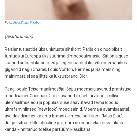
Foto:
StockSnap
,
Pixabay
(Sisuturundus)
Reisientusiastide üks unistuste sihtkohti Pariis on olnud pikalt
tuntud kui Euroopa üks suurimaid moepealinnasid. Siit on alguse
saanud sellised ikoonilised ja legendaarsed ilu- või moemaailma
gigandid nagu Chanel, Louis Vuitton, Hermès ja Balmain ning
mainimata ei saa jätta ka luksusbrändi Dior.
Peagi peale Teise maailmasõja lõppu moemaja avanud prantsuse
moedisainer Christian Dior ei osanud ilmselt arvatagi, millise
ülemaailmse edu ja populaarsuse saavutavad tema loodud
ultrafeminiinsed “new look” moedisainid. Moemaja avamisaastal
avaldas disainer ka oma brändi esimese parfüümi “Miss Dior”.
Julge tsitruse-lillelõhnaline parfüüm on nüüdseks moeajaloos
kanda kinnitanud tõelise parfüümiklassikana.