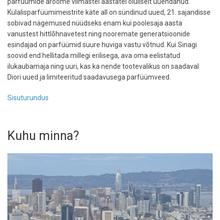
parfüümide aroome viimastel aastatel oluliselt uuendanud.
Külalisparfüümimeistrite käte all on sündinud uued, 21. sajandisse
sobivad nägemused nüüdseks enam kui poolesaja aasta
vanustest hittlõhnavetest ning nooremate generatsioonide
esindajad on parfüümid suure huviga vastu võtnud. Kui Sinagi
soovid end hellitada millegi erilisega, ava oma eelistatud
ilukaubamaja ning uuri, kas ka nende tootevalikus on saadaval
Diori uued ja limiteeritud saadavusega parfüümveed.
Sisuturundus
Kuhu minna?