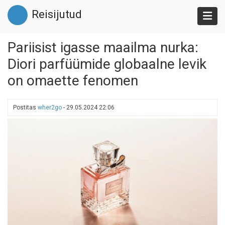
Liigu
Reisijutud
edasi
põhisisu
juurde
Pariisist igasse maailma nurka:
Diori parfüümide globaalne levik
on omaette fenomen
Postitas
wher2go
-
29.05.2024 22:06