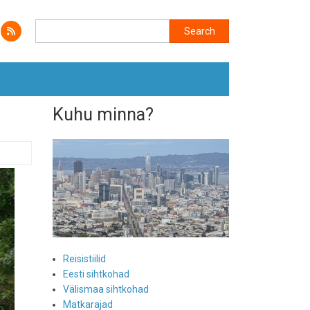
Search
Search
Kuhu minna?
Reisistiilid
Eesti sihtkohad
Välismaa sihtkohad
Matkarajad