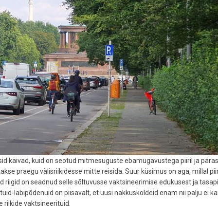
eisid käivad, kuid on seotud mitmesuguste ebamugavustega piiril ja päras
akse praegu välisriikidesse mitte reisida. Suur küsimus on aga, millal pi
 riigid on seadnud selle sõltuvusse vaktsineerimise edukusest ja tasapi
uid-läbipõdenuid on piisavalt, et uusi nakkuskoldeid enam nii palju ei ka
 riikide vaktsineerituid.