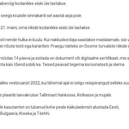
berriigi kodanikke siiski üle lastakse.
seega kruiisile sinnakanti sel aastal asja pole.
21. maini, oma riikide kodanikke siiski üle lastakse.
esti nende hulka ei kuulu. Kui nakkuskordaja saadakse madalamale, siis 
 ei nõuta testi ega karantiini. Praegu näiteks on Soome turvaliste riikide 
 möödas 14 päeva ja esitada on dokument või digitaalne sertifikaat, mis 
hta käiv tõend sobib ka. Teised peavad tegema koroonatesti ja olema
alles veebruarist 2022, kui lähemal ajal ei selgu reisipiirangud selleks su
e plaanib laevakruiise Tallinnast Hankosse, Kotkasse ja mujale.
elle kasutamist on lubanud kohe peale käikulaskmist alustada Eesti,
Bulgaaria, Kreeka ja Tšehhi.