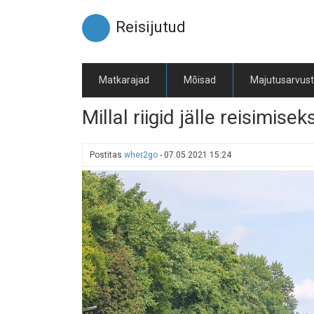
Liigu
edasi
Reisijutud
põhisisu
juurde
Matkarajad
Mõisad
Majutusarvus
Millal riigid jälle reisimise
Postitas
wher2go
-
07.05.2021 15:24