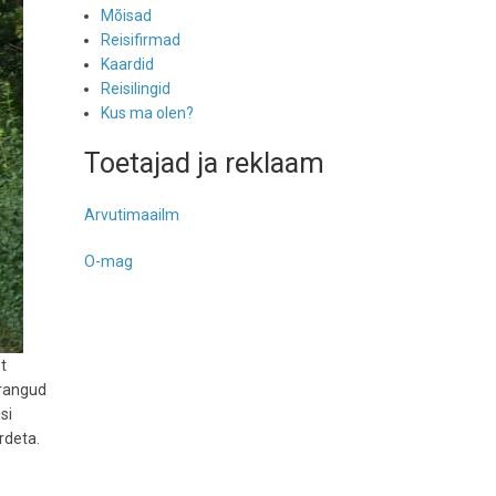
Mõisad
Reisifirmad
Kaardid
Reisilingid
Kus ma olen?
Toetajad ja reklaam
Arvutimaailm
O-mag
t
irangud
si
rdeta.