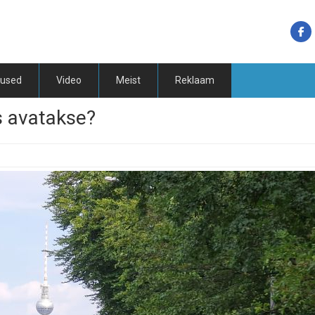
tused
Video
Meist
Reklaam
ks avatakse?