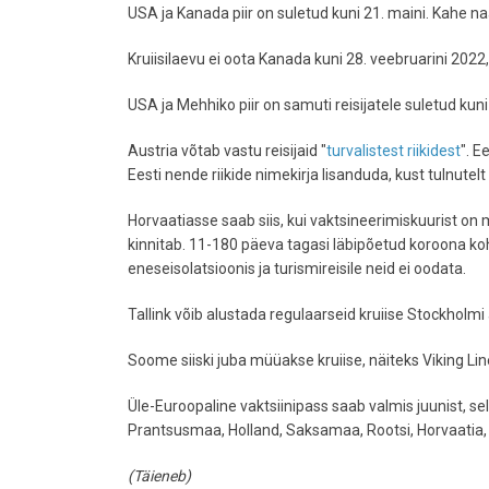
USA ja Kanada piir on suletud kuni 21. maini. Kahe naa
Kruiisilaevu ei oota Kanada kuni 28. veebruarini 2022, 
USA ja Mehhiko piir on samuti reisijatele suletud kuni 
Austria võtab vastu reisijaid "
turvalistest riikidest
". E
Eesti nende riikide nimekirja lisanduda, kust tulnutelt
Horvaatiasse saab siis, kui vaktsineerimiskuurist on
kinnitab. 11-180 päeva tagasi läbipõetud koroona ko
eneseisolatsioonis ja turismireisile neid ei oodata.
Tallink võib alustada regulaarseid kruiise Stockholmi 
Soome siiski juba müüakse kruiise, näiteks Viking Lin
Üle-Euroopaline vaktsiinipass saab valmis juunist, s
Prantsusmaa, Holland, Saksamaa, Rootsi, Horvaatia, 
(Täieneb)