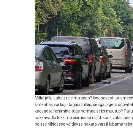
Millal jälle vabalt reisima saab? Iseenesest turismir
sihtkohas või koju tagasi tulles, seega pigem soovitat
kaovad ja reisimine taas normaalseks muutub? Paljud
hakkavadki tekkima esimesed riigid, kuus vaktsineerit
neisse riikidesse võidakse hakata varsti lubama teiste