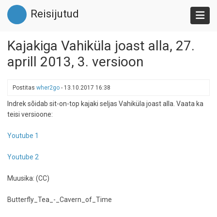
Liigu
Reisijutud
edasi
põhisisu
juurde
Kajakiga Vahiküla joast alla, 27.
aprill 2013, 3. versioon
Postitas
wher2go
-
13.10.2017 16:38
Indrek sõidab sit-on-top kajaki seljas Vahiküla joast alla. Vaata ka
teisi versioone:
Youtube 1
Youtube 2
Muusika: (CC)
Butterfly_Tea_-_Cavern_of_Time