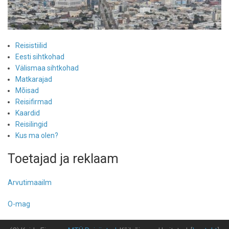
Reisistiilid
Eesti sihtkohad
Välismaa sihtkohad
Matkarajad
Mõisad
Reisifirmad
Kaardid
Reisilingid
Kus ma olen?
Toetajad ja reklaam
Arvutimaailm
O-mag