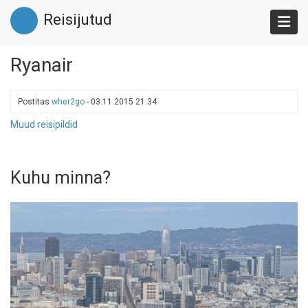
Liigu
Reisijutud
edasi
põhisisu
juurde
Ryanair
Postitas
wher2go
-
03.11.2015 21:34
Muud reisipildid
Kuhu minna?