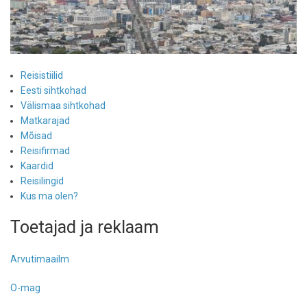
Reisistiilid
Eesti sihtkohad
Välismaa sihtkohad
Matkarajad
Mõisad
Reisifirmad
Kaardid
Reisilingid
Kus ma olen?
Toetajad ja reklaam
Arvutimaailm
O-mag