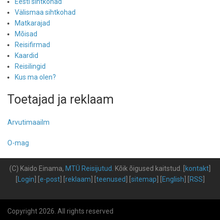
Eesti sihtkohad
Välismaa sihtkohad
Matkarajad
Mõisad
Reisifirmad
Kaardid
Reisilingid
Kus ma olen?
Toetajad ja reklaam
Arvutimaailm
O-mag
(C) Kaido Einama,
MTÜ Reisijutud
.
Kõik õigused kaitstud
.
[
kontakt
]
[
Login
] [
e-post
] [
reklaam
] [
teenused
] [
sitemap
] [
English
] [
RSS
]
Copyright 2026. All rights reserved