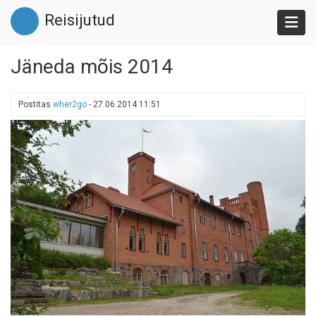
Liigu
Reisijutud
edasi
põhisisu
juurde
Jäneda mõis 2014
Postitas
wher2go
-
27.06.2014 11:51