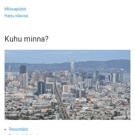
Mõisapildid
Harju idaosa
Kuhu minna?
Reisistiilid