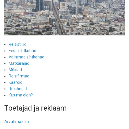
Reisistiilid
Eesti sihtkohad
Välismaa sihtkohad
Matkarajad
Mõisad
Reisifirmad
Kaardid
Reisilingid
Kus ma olen?
Toetajad ja reklaam
Arvutimaailm