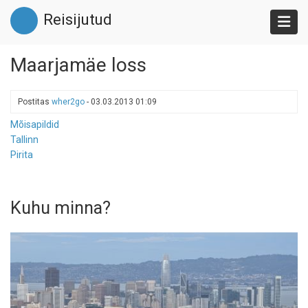
Liigu
Reisijutud
edasi
põhisisu
juurde
Maarjamäe loss
Postitas
wher2go
-
03.03.2013 01:09
Mõisapildid
Tallinn
Pirita
Kuhu minna?