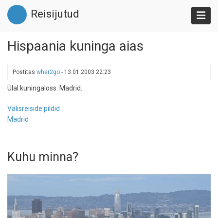
Liigu
Reisijutud
edasi
põhisisu
juurde
Hispaania kuninga aias
Postitas
wher2go
-
13.01.2003 22:23
Ülal kuningaloss. Madrid.
Välisreiside pildid
Madrid
Kuhu minna?