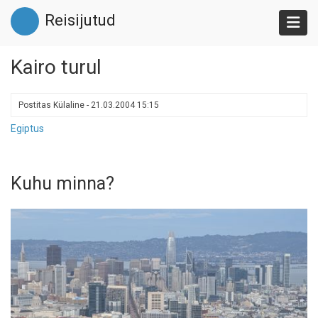
Liigu
Reisijutud
edasi
põhisisu
juurde
Kairo turul
Postitas
Külaline
-
21.03.2004 15:15
Egiptus
Kuhu minna?