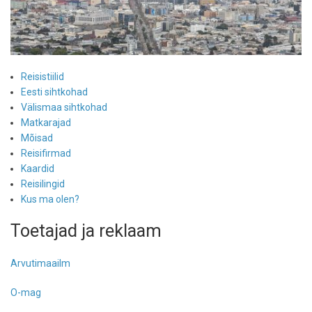
Reisistiilid
Eesti sihtkohad
Välismaa sihtkohad
Matkarajad
Mõisad
Reisifirmad
Kaardid
Reisilingid
Kus ma olen?
Toetajad ja reklaam
Arvutimaailm
O-mag