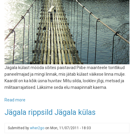
Jägala külast mööda sõites paistavad Piibe maanteele tontlikud
paneelmajad ja mingi linnak, mis jätab külast väikese linna mulje.
Kaardil on ka kõik üsna huvitav. Mitu silda, looklev jõgi, metsad ja
militaarrajatised. Läksime seda elu maapinnalt kaema.
Read more
about
Jalgsimatk
Jägala rippsild Jägala külas
Jägala
külas
Submitted by
wher2go
on
Mon, 11/07/2011 - 18:03