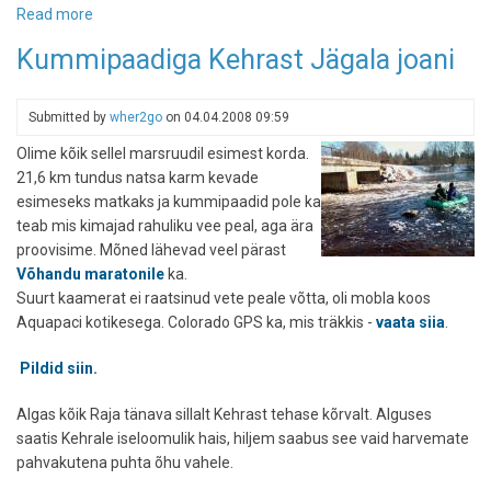
Read more
about
Jägala
Kummipaadiga Kehrast Jägala joani
rippsild
Jägala
külas
Submitted by
wher2go
on
04.04.2008 09:59
Olime kõik sellel marsruudil esimest korda.
21,6 km tundus natsa karm kevade
esimeseks matkaks ja kummipaadid pole ka
teab mis kimajad rahuliku vee peal, aga ära
proovisime. Mõned lähevad veel pärast
Võhandu maratonile
ka.
Suurt kaamerat ei raatsinud vete peale võtta, oli mobla koos
Aquapaci kotikesega. Colorado GPS ka, mis träkkis -
vaata siia
.
Pildid siin.
Algas kõik Raja tänava sillalt Kehrast tehase kõrvalt. Alguses
saatis Kehrale iseloomulik hais, hiljem saabus see vaid harvemate
pahvakutena puhta õhu vahele.