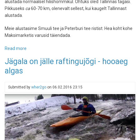
alustada normaalsel hilishommikul. Õhtuks oled Tallinnas tagasi.
Pikkuseks
ca
60-70 km, olenevalt sellest, kui kaugelt Tallinnast
alustada.
Meie alustasime Smuuli tee ja Peterburi tee ristist. Hea koht kohe
Maksimarketis varusid täiendada.
Read more
about
Rattaga
Jägala on jälle raftingujõgi - hooaeg
Tallinnast
algas
Jägalale
Submitted by
wher2go
on
06.02.2016 23:15