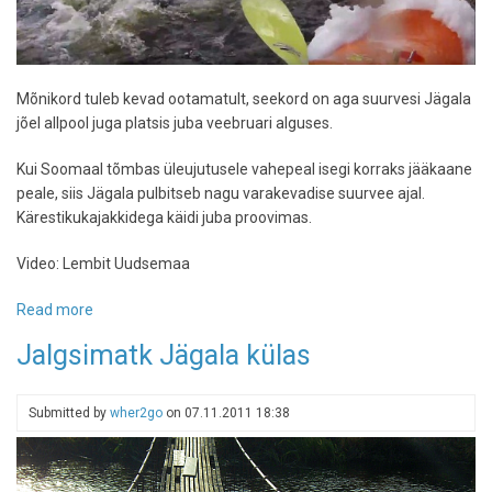
Mõnikord tuleb kevad ootamatult, seekord on aga suurvesi Jägala
jõel allpool juga platsis juba veebruari alguses.
Kui Soomaal tõmbas üleujutusele vahepeal isegi korraks jääkaane
peale, siis Jägala pulbitseb nagu varakevadise suurvee ajal.
Kärestikukajakkidega käidi juba proovimas.
Video: Lembit Uudsemaa
Read more
about
Jägala
Jalgsimatk Jägala külas
on
jälle
raftingujõgi
Submitted by
wher2go
on
07.11.2011 18:38
-
hooaeg
algas