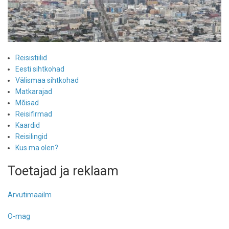
Reisistiilid
Eesti sihtkohad
Välismaa sihtkohad
Matkarajad
Mõisad
Reisifirmad
Kaardid
Reisilingid
Kus ma olen?
Toetajad ja reklaam
Arvutimaailm
O-mag