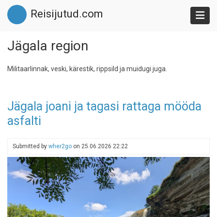
Skip
Reisijutud.com
to
main
content
Jägala region
Militaarlinnak, veski, kärestik, rippsild ja muidugi juga.
Jägala joani ja tagasi rattaga mööda
asfalti
Submitted by
wher2go
on
25.06.2026 22:22