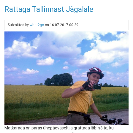
Jägala
Rattaga Tallinnast Jägalale
külas,
29.
oktoober
Submitted by
wher2go
on
16.07.2017 00:29
2011
Matkarada on paras ühepäevaselt jalgrattaga läbi sõita, kui