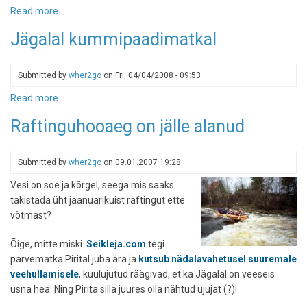
Read more
about
Kummipaadiga
Jägalal kummipaadimatkal
Kehrast
Jägala
joani
Submitted by
wher2go
on
Fri, 04/04/2008 - 09:53
Read more
about
Jägalal
Raftinguhooaeg on jälle alanud
kummipaadimatkal
Submitted by
wher2go
on
09.01.2007 19:28
Vesi on soe ja kõrgel, seega mis saaks
takistada üht jaanuarikuist raftingut ette
võtmast?
Õige, mitte miski.
Seikleja.com
tegi
parvematka Pirital juba ära ja
kutsub nädalavahetusel suuremale
veehullamisele
, kuulujutud räägivad, et ka Jägalal on veeseis
üsna hea. Ning Pirita silla juures olla nähtud ujujat (?)!