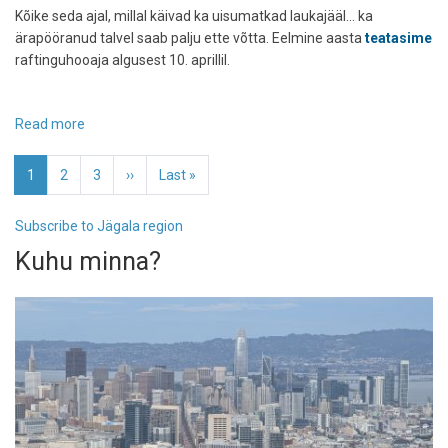
Kõike seda ajal, millal käivad ka uisumatkad laukajääl... ka
ärapööranud talvel saab palju ette võtta. Eelmine aasta
teatasime
raftinguhooaja algusest 10. aprillil.
Read more
about
Raftinguhooaeg
Pagination
on
Current
1
Page
2
Page
3
Next
››
Last
Last »
jälle
page
page
page
alanud
Subscribe to Jägala region
Kuhu minna?