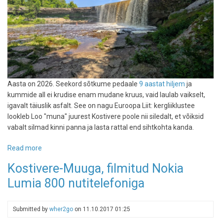
Aasta on 2026. Seekord sõtkume pedaale
9 aastat hiljem
ja
kummide all ei krudise enam mudane kruus, vaid laulab vaikselt,
igavalt täiuslik asfalt. See on nagu Euroopa Liit: kergliiklustee
lookleb Loo "muna" juurest Kostivere poole nii siledalt, et võiksid
vabalt silmad kinni panna ja lasta rattal end sihtkohta kanda.
Read more
about
Jägala
Kostivere-Muuga, filmitud Nokia
joani
Lumia 800 nutitelefoniga
ja
tagasi
rattaga
Submitted by
wher2go
on
11.10.2017 01:25
mööda