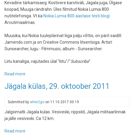
asfalti
Kevadine tärkamisaeg: Kostivere karstiväli, Jägala juga, Ülgase
koopad, Muuga rändrahn. Üles filmitud Nokia Lumia 800
nutitelefoniga. Vt ka
Nokia Lumia 800 aastase testi blogi
Arvutimaailmas.
Muusika, kui Nokia tuuleplärinat liiga palju võttis, on pärit saidilt
Jamendo.com ja on Creative Commons litsentsiga. Artist:
Sunsearcher, lugu - Filmmusic, album - Sunsearcher.
Liitu kanaliga, vajutades ülal "liitu"/"
Subscribe
".
Read more
about
Kostivere-
Jägala külas, 29. oktoober 2011
Muuga,
filmitud
Nokia
Submitted by
wher2go
on
11.10.2017 00:19
Lumia
Jalgsimatk Jägala külas. Vesiveski, rippsild, Jägala militaarlinnak
800
ja jälle vesiveski. Ca 12 km.
nutitelefoniga
Read more
about