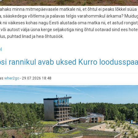
tahaks minna mitmepäevasele matkale nii, et õhtul ei peaks lõkkel süüa
, sääskedega võitlema ja palavas telgis varahommikul ärkama? Muidug
k nii väikeses kohas nagu Eesti alustada oma matka nii, et astud rongist
 või autost välja üsna kerge seljakotiga ning õhtul ootavad sind ees hotel
us, puhtad linad ja hea õhtusöök.
l
-
Seljakotiga
psi rannikul avab uksed Kurro loodusspa
tsivilisatsiooni
piiril:
3
tas
wher2go
-
29.07.2026 18:48
mitmepäevast
matka,
mis
lõppevad
pehmes
voodis