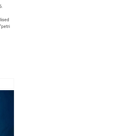
6.
lised
"petri