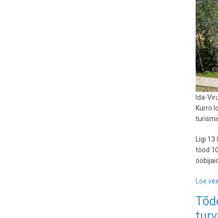
Ida-Vir
Kurro l
turismi
Ligi 1
tööd 10
ööbijai
Loe vee
Tõde
turv