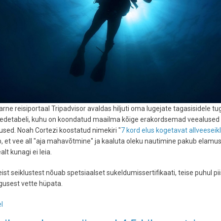
rne reisiportaal Tripadvisor avaldas hiljuti oma lugejate tagasisidele tu
 edetabeli, kuhu on koondatud maailma kõige erakordsemad veealused
sed. Noah Cortezi koostatud nimekiri "
7 kord elus kogetavat allveeseik
, et vee all "aja mahavõtmine" ja kaaluta oleku nautimine pakub elamus
lt kunagi ei leia.
ist seiklustest nõuab spetsiaalset sukeldumissertifikaati, teise puhul pi
lgusest vette hüpata.
l
-
Tripadvisor