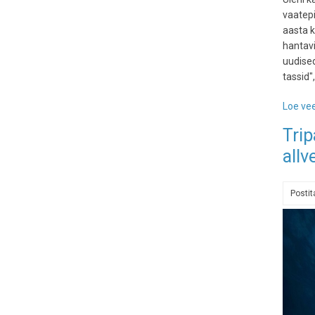
vaatepi
aasta 
hantavi
uudised
tassid"
Loe vee
Trip
allv
Posti