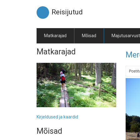
Liigu
edasi
Reisijutud
põhisisu
juurde
Matkarajad
Mõisad
Majutusarvus
Matkarajad
Mer
Posti
Kirjeldused ja kaardid
Mõisad