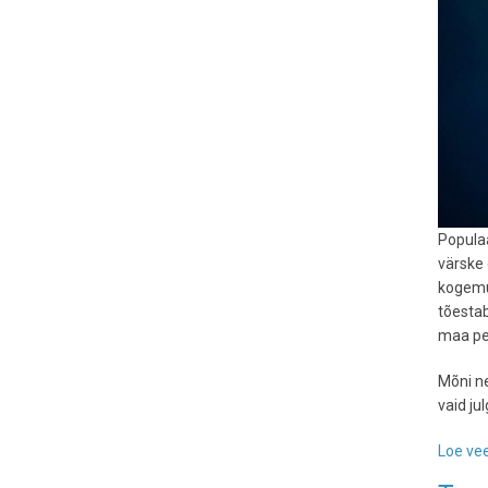
Populaa
värske
kogemu
tõestab
maa pea
Mõni ne
vaid ju
Loe vee