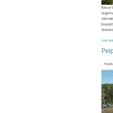
Kes ei 
tegema
võimali
bussist
teenind
Loe vee
Pei
Posti