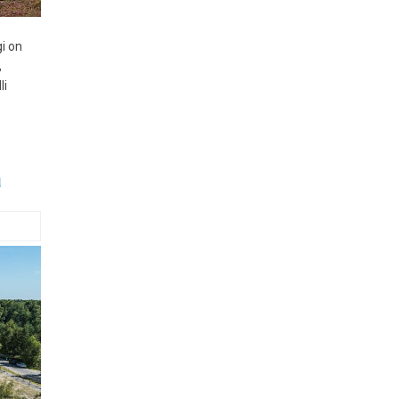
i on
,
li
a