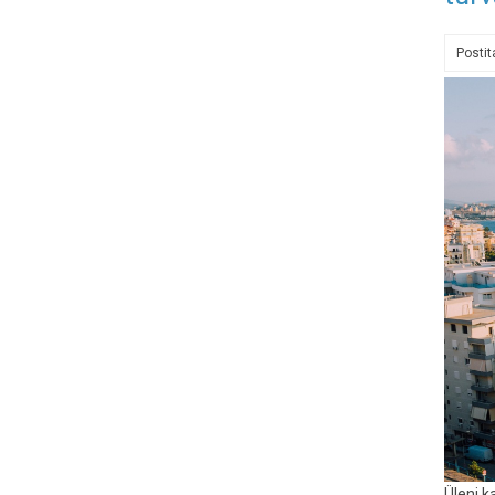
Posti
Üleni k