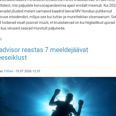
ltidest, mis paljudele koroonapandeemia ajast eredalt meenub. Kui 202
kevadel jõudsid meieni sarnased kaadrid laeval MV Hondius puhkenud
iruse intsidendist, mõjus see kui tuttav ja murettekitav stsenaarium. Sel
 toidavad visalt püsivat müüti, et kruiisilaevad on kui hiiglaslikud ujuvad 
, kus viirused saavad muretult paljuneda.
l
-
Tõde
advisor reastas 7 meeldejäävat
ujuvatest
eeseiklust
minilinnadest:
kas
kruiisilaev
tas
Trillian
-
15.07.2026 12:37
on
turvalisim
puhkus
või
haiguste
kasvulava?