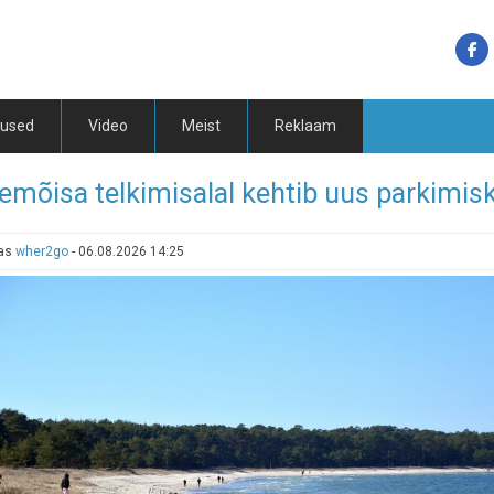
tused
Video
Meist
Reklaam
emõisa telkimisalal kehtib uus parkimis
tas
wher2go
-
06.08.2026 14:25