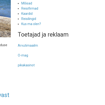
Mõisad
Reisifirmad
Kaardid
Reisilingid
Kus ma olen?
Toetajad ja reklaam
lduse
Arvutimaailm
O-mag
pikakasinot
vast