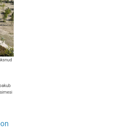
maksnud
 pakub
esimesi
 on