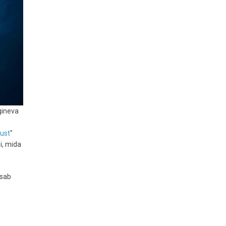
gineva
lust
"
i, mida
isab