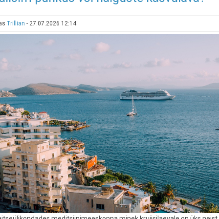
uksed
Kurro
tas
Trillian
-
27.07.2026 12:14
loodusspaa
aitseülikondades meditsiinimeeskonna minek kruiisilaevale on üks neist