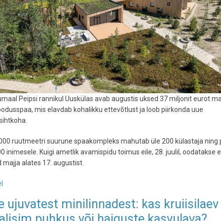
umaal Peipsi rannikul Uuskülas avab augustis uksed 37 miljonit eurot 
oodusspaa, mis elavdab kohalikku ettevõtlust ja loob piirkonda uue
sihtkoha.
3 000 ruutmeetri suurune spaakompleks mahutab üle 200 külastaja ning
0 inimesele. Kuigi ametlik avamispidu toimus eile, 28. juulil, oodatakse 
d majja alates 17. augustist.
l
-
Peipsi
 ujuvatest minilinnadest: kas kruiisilaev
rannikul
alisim puhkus või haiguste kasvulava?
avab