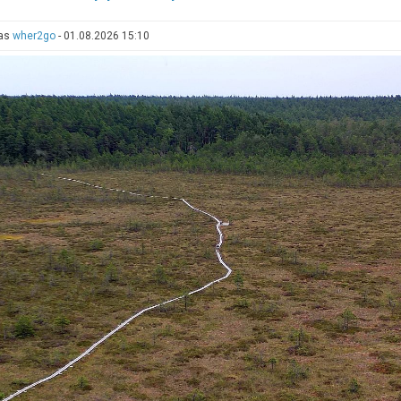
uus
parkimiskord
tas
wher2go
-
01.08.2026 15:10