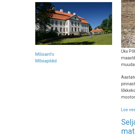
Üks Põ
Mõisainfo
maastik
Mõisapildid
muudat
Aastat
pinnast
lõkkeko
mootors
Loe vee
Selj
mat