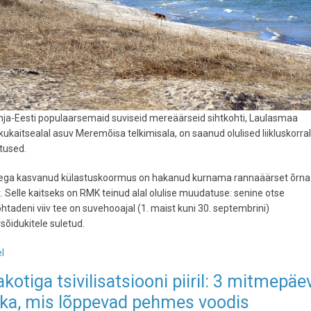
hja-Eesti populaarsemaid suviseid mereäärseid sihtkohti, Laulasmaa
ukaitsealal asuv Meremõisa telkimisala, on saanud olulised liikluskorra
used.
ega kasvanud külastuskoormus on hakanud kurnama rannaäärset õrna
. Selle kaitseks on RMK teinud alal olulise muudatuse: senine otse
htadeni viiv tee on suvehooajal (1. maist kuni 30. septembrini)
õidukitele suletud.
l
-
Meremõisa
akotiga tsivilisatsiooni piiril: 3 mitmepäe
telkimisalal
ka, mis lõppevad pehmes voodis
kehtib