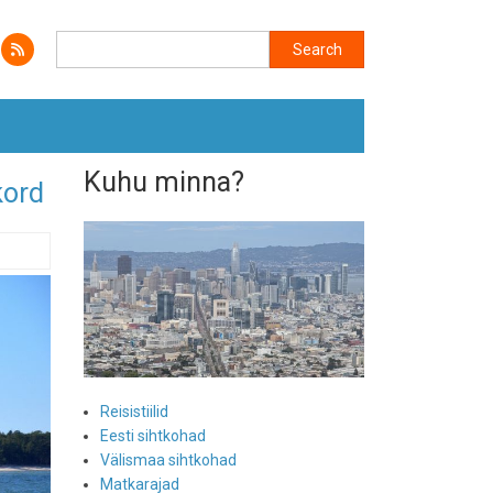
Search
Search
Kuhu minna?
kord
Reisistiilid
Eesti sihtkohad
Välismaa sihtkohad
Matkarajad