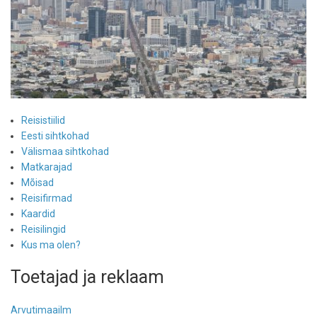
Reisistiilid
Eesti sihtkohad
Välismaa sihtkohad
Matkarajad
Mõisad
Reisifirmad
Kaardid
Reisilingid
Kus ma olen?
Toetajad ja reklaam
Arvutimaailm