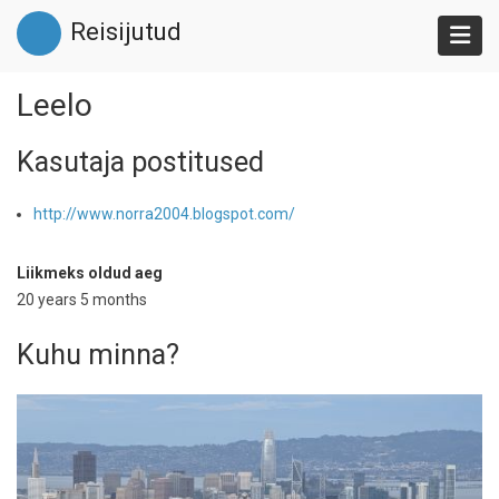
Liigu
Reisijutud
edasi
põhisisu
juurde
Leelo
Kasutaja postitused
http://www.norra2004.blogspot.com/
Liikmeks oldud aeg
20 years 5 months
Kuhu minna?