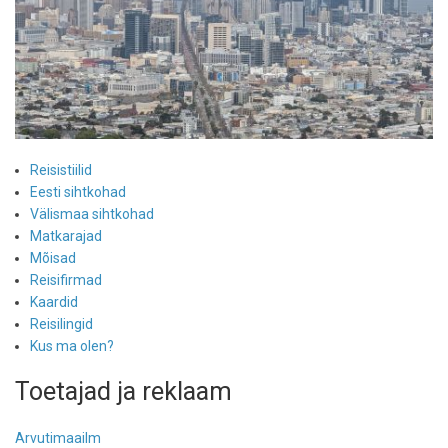
Reisistiilid
Eesti sihtkohad
Välismaa sihtkohad
Matkarajad
Mõisad
Reisifirmad
Kaardid
Reisilingid
Kus ma olen?
Toetajad ja reklaam
Arvutimaailm