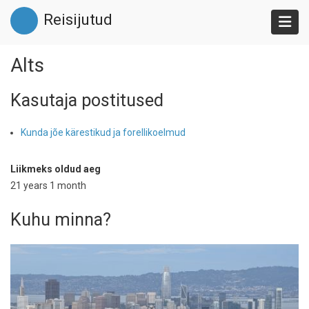
Liigu
Reisijutud
edasi
põhisisu
juurde
Alts
Kasutaja postitused
Kunda jõe kärestikud ja forellikoelmud
Liikmeks oldud aeg
21 years 1 month
Kuhu minna?