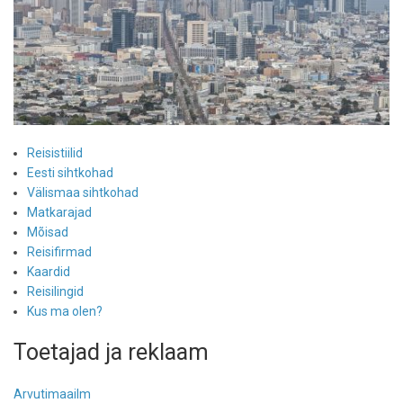
Reisistiilid
Eesti sihtkohad
Välismaa sihtkohad
Matkarajad
Mõisad
Reisifirmad
Kaardid
Reisilingid
Kus ma olen?
Toetajad ja reklaam
Arvutimaailm