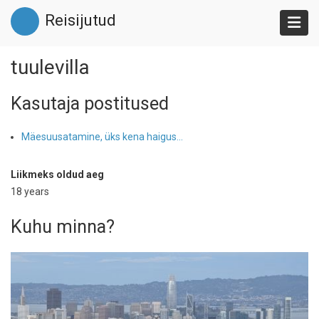
Liigu
Reisijutud
edasi
põhisisu
juurde
tuulevilla
Kasutaja postitused
Mäesuusatamine, üks kena haigus...
Liikmeks oldud aeg
18 years
Kuhu minna?