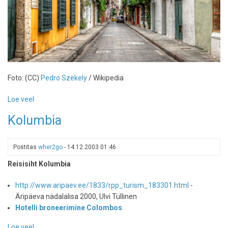
Foto: (CC)
Pedro Szekely
/ Wikipedia
Loe veel
-
Cartagena,
Kolumbia
Colombia
Postitas
wher2go
-
14.12.2003 01:46
Reisisiht Kolumbia
http://www.aripaev.ee/1833/rpp_turism_183301.html
-
Äripäeva nädalalisa 2000, Ulvi Tüllinen
Hotelli broneerimine Colombos
.
Loe veel
-