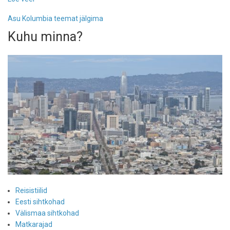
Kolumbia
Asu Kolumbia teemat jälgima
Kuhu minna?
Reisistiilid
Eesti sihtkohad
Välismaa sihtkohad
Matkarajad