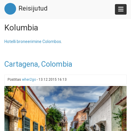
Liigu
Reisijutud
edasi
põhisisu
juurde
Kolumbia
Hotelli broneerimine Colombos
.
Cartagena, Colombia
Postitas
wher2go
-
13.12.2015 16:13