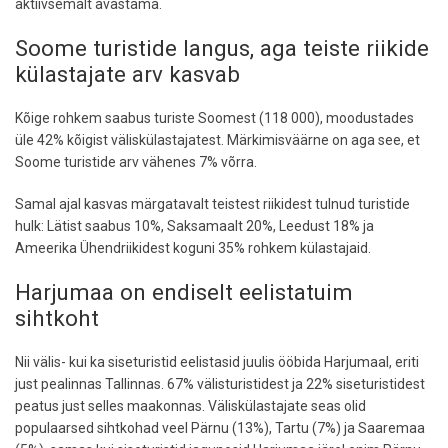
aktiivsemalt avastama.
Soome turistide langus, aga teiste riikide
külastajate arv kasvab
Kõige rohkem saabus turiste Soomest (118 000), moodustades
üle 42% kõigist väliskülastajatest. Märkimisväärne on aga see, et
Soome turistide arv vähenes 7% võrra.
Samal ajal kasvas märgatavalt teistest riikidest tulnud turistide
hulk: Lätist saabus 10%, Saksamaalt 20%, Leedust 18% ja
Ameerika Ühendriikidest koguni 35% rohkem külastajaid.
Harjumaa on endiselt eelistatuim
sihtkoht
Nii välis- kui ka siseturistid eelistasid juulis ööbida Harjumaal, eriti
just pealinnas Tallinnas. 67% välisturistidest ja 22% siseturistidest
peatus just selles maakonnas. Väliskülastajate seas olid
populaarsed sihtkohad veel Pärnu (13%), Tartu (7%) ja Saaremaa