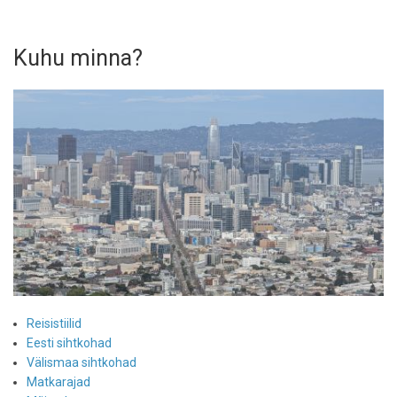
Kuhu minna?
Reisistiilid
Eesti sihtkohad
Välismaa sihtkohad
Matkarajad