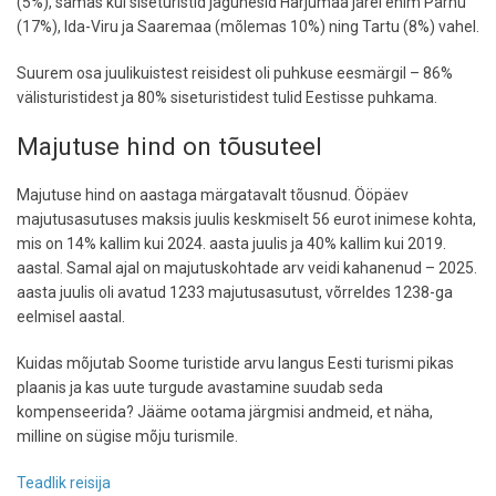
(5%), samas kui siseturistid jagunesid Harjumaa järel enim Pärnu
(17%), Ida-Viru ja Saaremaa (mõlemas 10%) ning Tartu (8%) vahel.
Suurem osa juulikuistest reisidest oli puhkuse eesmärgil – 86%
välisturistidest ja 80% siseturistidest tulid Eestisse puhkama.
Majutuse hind on tõusuteel
Majutuse hind on aastaga märgatavalt tõusnud. Ööpäev
majutusasutuses maksis juulis keskmiselt 56 eurot inimese kohta,
mis on 14% kallim kui 2024. aasta juulis ja 40% kallim kui 2019.
aastal. Samal ajal on majutuskohtade arv veidi kahanenud – 2025.
aasta juulis oli avatud 1233 majutusasutust, võrreldes 1238-ga
eelmisel aastal.
Kuidas mõjutab Soome turistide arvu langus Eesti turismi pikas
plaanis ja kas uute turgude avastamine suudab seda
kompenseerida? Jääme ootama järgmisi andmeid, et näha,
milline on sügise mõju turismile.
Teadlik reisija