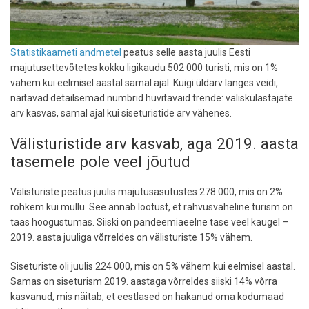
Statistikaameti andmetel
peatus selle aasta juulis Eesti
majutusettevõtetes kokku ligikaudu 502 000 turisti, mis on 1%
vähem kui eelmisel aastal samal ajal. Kuigi üldarv langes veidi,
näitavad detailsemad numbrid huvitavaid trende: väliskülastajate
arv kasvas, samal ajal kui siseturistide arv vähenes.
Välisturistide arv kasvab, aga 2019. aasta
tasemele pole veel jõutud
Välisturiste peatus juulis majutusasutustes 278 000, mis on 2%
rohkem kui mullu. See annab lootust, et rahvusvaheline turism on
taas hoogustumas. Siiski on pandeemiaeelne tase veel kaugel –
2019. aasta juuliga võrreldes on välisturiste 15% vähem.
Siseturiste oli juulis 224 000, mis on 5% vähem kui eelmisel aastal.
Samas on siseturism 2019. aastaga võrreldes siiski 14% võrra
kasvanud, mis näitab, et eestlased on hakanud oma kodumaad