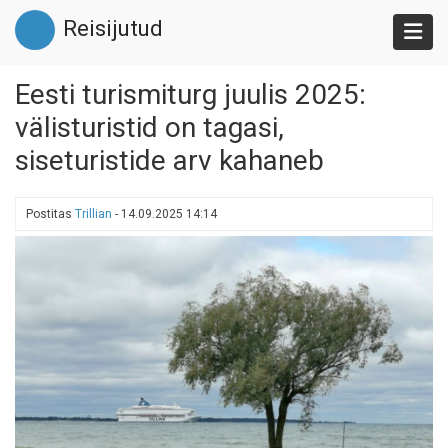
Liigu
Reisijutud
edasi
põhisisu
juurde
Eesti turismiturg juulis 2025:
välisturistid on tagasi,
siseturistide arv kahaneb
Postitas
Trillian
-
14.09.2025 14:14