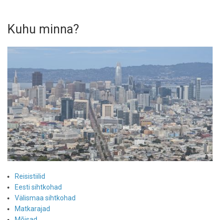
Kuhu minna?
Reisistiilid
Eesti sihtkohad
Välismaa sihtkohad
Matkarajad
Mõisad