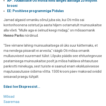
ÄP: 700aastase Oti mõisa hind langes aastaga 20 miljonit
krooni
EE: Positiivse programmiga Pidulas
Jamad algasid omaniku sõnul juba siis, kui Oti mõis sai
kontorihoonena ostetud ja aasta hiljem ootamatult muinsuskaitse
alla võeti. "Mulle aga ei öelnud keegi midagi," on mõisaomanik
Henno Parks
nördinud.
"See viimane lahing muinsuskaitsega oli üks suur kättemaks, et
ma nendega piisavalt ei arvesta," räägib Oti mõisa omanik
mullusuvisest suuremast tülist. Lõpuks päädis see ehitustegevuse
peatamisega muinsuskaitse poolt ja mõisa haldava sihtasutuse
pankrotti minekuga, sest turiste ei saanud enam eksklusiivsesse
majutusasutusse ööbima võtta. 1500 krooni päev maksvad sviidid
seisavad praegu tühjalt.
Edasi loe Ekspressist...
Mõisad
Saaremaa