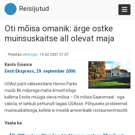
Liigu
Reisijutud
edasi
põhisisu
juurde
Oti mõisa omanik: ärge ostke
muinsuskaitse all olevat maja
Postitas
wher2go
-
10.02.2007 21:07
Kaido Einama
Eesti Ekspress, 29. september 2006
USAst pärit väliseestlane Henno Parks
müüb 86 miljoniga maha ilmselt kõige
kallima Eestis müügis oleva mõisa – Oti mõisa Saaremaal - ega
välista, et lahkub pettunult tagasi USAsse. Põhjuseks probleemid
muinsuskaitsega, kellele ei meeldi ameerikalik restaureerimisstiil.
Vaata ka: