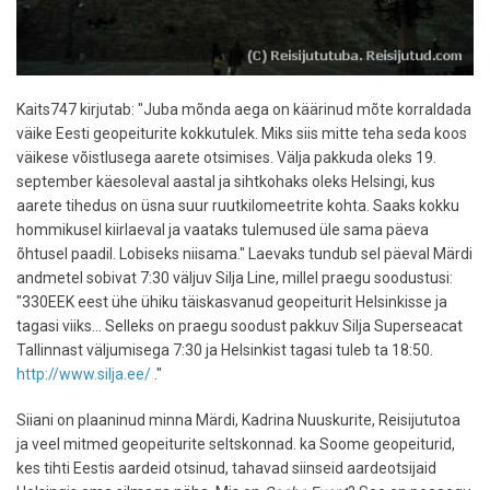
Kaits747 kirjutab: "Juba mõnda aega on käärinud mõte korraldada
väike Eesti geopeiturite kokkutulek. Miks siis mitte teha seda koos
väikese võistlusega aarete otsimises. Välja pakkuda oleks 19.
september käesoleval aastal ja sihtkohaks oleks Helsingi, kus
aarete tihedus on üsna suur ruutkilomeetrite kohta. Saaks kokku
hommikusel kiirlaeval ja vaataks tulemused üle sama päeva
õhtusel paadil. Lobiseks niisama." Laevaks tundub sel päeval Märdi
andmetel sobivat 7:30 väljuv Silja Line, millel praegu soodustusi:
"330EEK eest ühe ühiku täiskasvanud geopeiturit Helsinkisse ja
tagasi viiks... Selleks on praegu soodust pakkuv Silja Superseacat
Tallinnast väljumisega 7:30 ja Helsinkist tagasi tuleb ta 18:50.
http://www.silja.ee/
."
Siiani on plaaninud minna Märdi, Kadrina Nuuskurite, Reisijututoa
ja veel mitmed geopeiturite seltskonnad. ka Soome geopeiturid,
kes tihti Eestis aardeid otsinud, tahavad siinseid aardeotsijaid