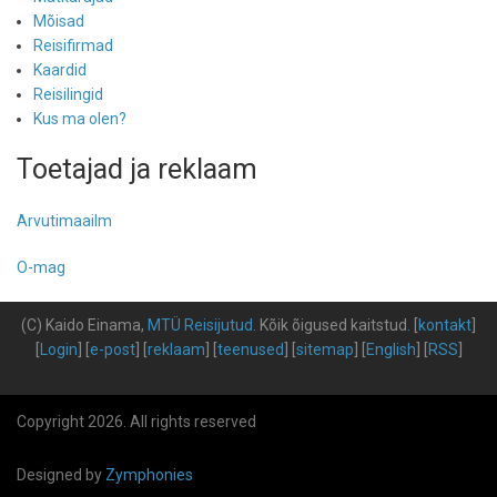
Mõisad
Reisifirmad
Kaardid
Reisilingid
Kus ma olen?
Toetajad ja reklaam
Arvutimaailm
O-mag
(C) Kaido Einama,
MTÜ Reisijutud
.
Kõik õigused kaitstud
.
[
kontakt
]
[
Login
] [
e-post
] [
reklaam
] [
teenused
] [
sitemap
] [
English
] [
RSS
]
Copyright 2026. All rights reserved
Designed by
Zymphonies