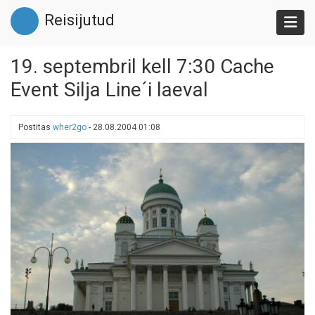
Liigu
Reisijutud
edasi
põhisisu
juurde
19. septembril kell 7:30 Cache
Event Silja Line´i laeval
Postitas
wher2go
-
28.08.2004 01:08