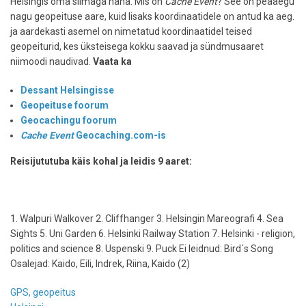
Helsingis oma silmaga näha. Mis on
Cache Event
? See on peaaegu
nagu geopeituse aare, kuid lisaks koordinaatidele on antud ka aeg.
ja aardekasti asemel on nimetatud koordinaatidel teised
geopeiturid, kes üksteisega kokku saavad ja sündmusaaret
niimoodi naudivad.
Vaata ka
Dessant Helsingisse
Geopeituse foorum
Geocachingu foorum
Cache Event
Geocaching.com-is
Reisijututuba käis kohal ja leidis 9 aaret:
1. Walpuri Walkover 2. Cliffhanger 3. Helsingin Mareografi 4. Sea
Sights 5. Uni Garden 6. Helsinki Railway Station 7. Helsinki - religion,
politics and science 8. Uspenski 9. Puck Ei leidnud: Bird´s Song
Osalejad: Kaido, Eili, Indrek, Riina, Kaido (2)
GPS, geopeitus