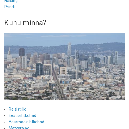
Helsingi
Prindi
Kuhu minna?
Reisistiilid
Eesti sihtkohad
Välismaa sihtkohad
Matkarajad