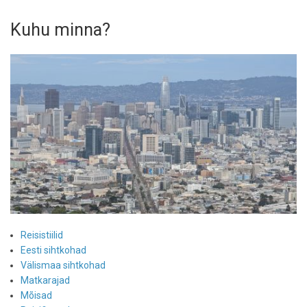
Kuhu minna?
Reisistiilid
Eesti sihtkohad
Välismaa sihtkohad
Matkarajad
Mõisad