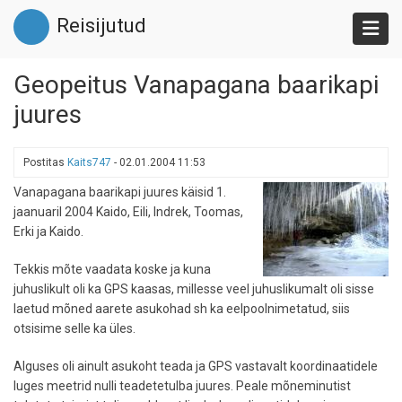
Liigu
Reisijutud
edasi
põhisisu
juurde
Geopeitus Vanapagana baarikapi
juures
Postitas
Kaits747
-
02.01.2004 11:53
Vanapagana baarikapi juures käisid 1.
jaanuaril 2004 Kaido, Eili, Indrek, Toomas,
Erki ja Kaido.
Tekkis mõte vaadata koske ja kuna
juhuslikult oli ka GPS kaasas, millesse veel juhuslikumalt oli sisse
laetud mõned aarete asukohad sh ka eelpoolnimetatud, siis
otsisime selle ka üles.
Alguses oli ainult asukoht teada ja GPS vastavalt koordinaatidele
luges meetrid nulli teadetetulba juures. Peale mõneminutist