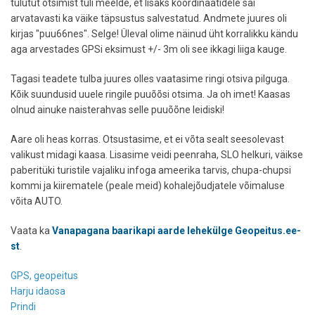
tulutut otsimist tuli meelde, et lisaks koordinaatidele sai
arvatavasti ka väike täpsustus salvestatud. Andmete juures oli
kirjas "puu66nes". Selge! Üleval olime näinud üht korralikku kändu
aga arvestades GPSi eksimust +/- 3m oli see ikkagi liiga kauge.
Tagasi teadete tulba juures olles vaatasime ringi otsiva pilguga.
Kõik suundusid uuele ringile puuõõsi otsima. Ja oh imet! Kaasas
olnud ainuke naisterahvas selle puuõõne leidiski!
Aare oli heas korras. Otsustasime, et ei võta sealt seesolevast
valikust midagi kaasa. Lisasime veidi peenraha, SLO helkuri, väikse
paberitüki turistile vajaliku infoga ameerika tarvis, chupa-chupsi
kommi ja kiirematele (peale meid) kohalejõudjatele võimaluse
võita AUTO.
Vaata ka
Vanapagana baarikapi aarde lehekülge Geopeitus.ee-
st
.
GPS, geopeitus
Harju idaosa
Prindi