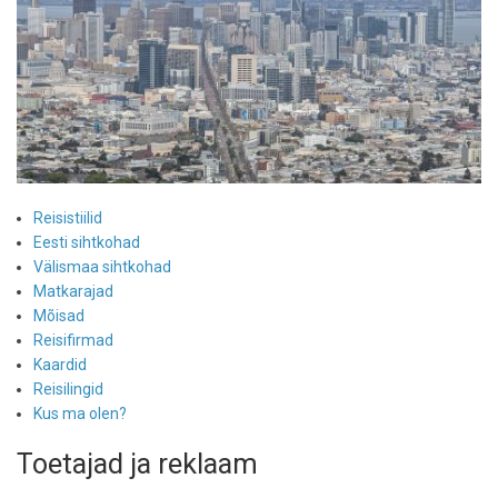
Reisistiilid
Eesti sihtkohad
Välismaa sihtkohad
Matkarajad
Mõisad
Reisifirmad
Kaardid
Reisilingid
Kus ma olen?
Toetajad ja reklaam