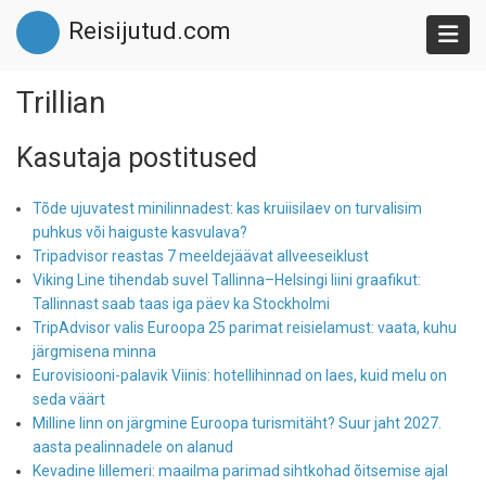
Skip
Reisijutud.com
to
main
content
Trillian
Kasutaja postitused
Tõde ujuvatest minilinnadest: kas kruiisilaev on turvalisim
puhkus või haiguste kasvulava?
Tripadvisor reastas 7 meeldejäävat allveeseiklust
Viking Line tihendab suvel Tallinna–Helsingi liini graafikut:
Tallinnast saab taas iga päev ka Stockholmi
TripAdvisor valis Euroopa 25 parimat reisielamust: vaata, kuhu
järgmisena minna
Eurovisiooni-palavik Viinis: hotellihinnad on laes, kuid melu on
seda väärt
Milline linn on järgmine Euroopa turismitäht? Suur jaht 2027.
aasta pealinnadele on alanud
Kevadine lillemeri: maailma parimad sihtkohad õitsemise ajal