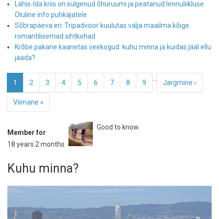
Lähis-Ida kriis on sulgenud õhuruumi ja peatanud lennuliikluse.
Oluline info puhkajatele
Sõbrapäeva eri: Tripadvisor kuulutas välja maailma kõige
romantilisemad sihtkohad
Krõbe pakane kaanetas veekogud: kuhu minna ja kuidas jääl ellu
jääda?
Pagination
…
Current
1
Page
2
Page
3
Page
4
Page
5
Page
6
Page
7
Page
8
Page
9
Next
Järgmine ›
page
page
Last
Viimane »
page
Good to know.
Member for
18 years 2 months
Kuhu minna?