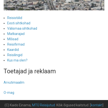
Reisistiilid
Eesti sihtkohad
Välismaa sihtkohad
Matkarajad
Mõisad
Reisifirmad
Kaardid
Reisilingid
Kus ma olen?
Toetajad ja reklaam
Arvutimaailm
O-mag
(C) Kaido Einama,
MTÜ Reisijutud
.
Kõik õigused kaitstud
.
[
kontakt
]