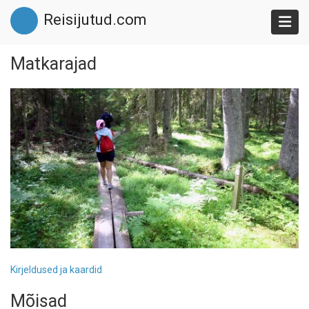
Skip
Reisijutud.com
to
main
content
Matkarajad
Kirjeldused ja kaardid
Mõisad