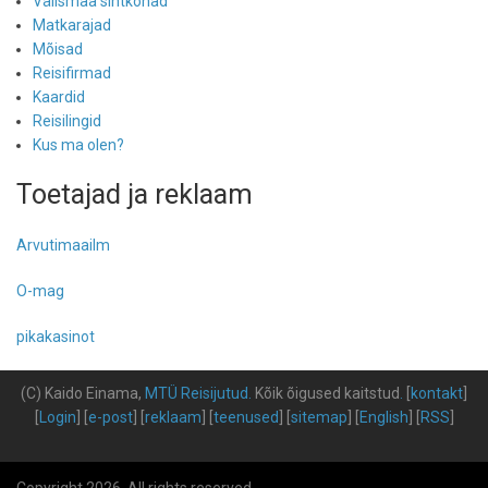
Välismaa sihtkohad
Matkarajad
Mõisad
Reisifirmad
Kaardid
Reisilingid
Kus ma olen?
Toetajad ja reklaam
Arvutimaailm
O-mag
pikakasinot
(C) Kaido Einama,
MTÜ Reisijutud
.
Kõik õigused kaitstud
.
[
kontakt
]
[
Login
] [
e-post
] [
reklaam
] [
teenused
] [
sitemap
] [
English
] [
RSS
]
Copyright 2026. All rights reserved