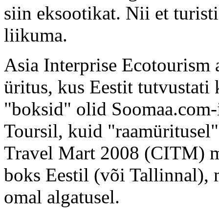
siin eksootikat. Nii et turis
liikuma.
Asia Interprise Ecotourism 
üritus, kus Eestit tutvustati
"boksid" olid Soomaa.com-i
Toursil, kuid "raamüritusel
Travel Mart 2008 (CITM) me
boks Eestil (või Tallinnal),
omal algatusel.