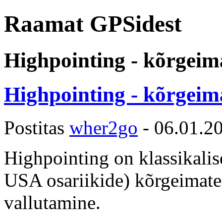
Raamat GPSidest
Highpointing - kõrgeim
Highpointing - kõrgeim
Postitas
wher2go
-
06.01.2
Highpointing on klassikalise
USA osariikide) kõrgeimate
vallutamine.