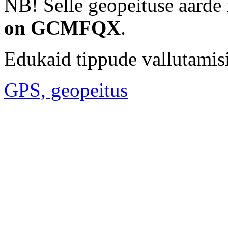
NB! Selle geopeituse aarde
on GCMFQX
.
Edukaid tippude vallutamisi 
GPS, geopeitus