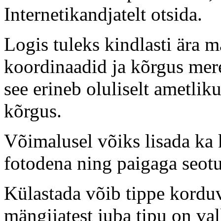
Internetikandjatelt otsida.
Logis tuleks kindlasti ära m
koordinaadid ja kõrgus mer
see erineb oluliselt ametliku
kõrgus.
Võimalusel võiks lisada ka 
fotodena ning paigaga seotu
Külastada võib tippe korduva
mängijatest juba tipu on va