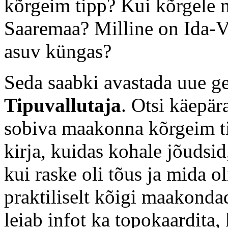
kõrgeim tipp? Kui kõrgele 
Saaremaa? Milline on Ida-V
asuv küngas?
Seda saabki avastada uue ge
Tipuvallutaja
. Otsi käepär
sobiva maakonna kõrgeim ti
kirja, kuidas kohale jõudsid
kui raske oli tõus ja mida ol
praktiliselt kõigi maakonda
leiab infot ka topokaardita, 