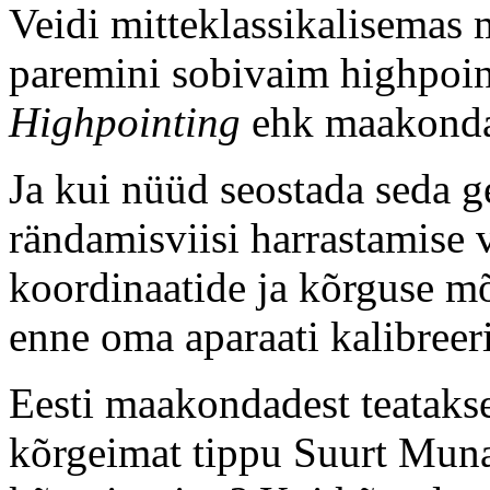
Veidi mitteklassikalisemas m
paremini sobivaim highpoi
Highpointing
ehk maakonda
Ja kui nüüd seostada seda g
rändamisviisi harrastamise
koordinaatide ja kõrguse 
enne oma aparaati kalibreer
Eesti maakondadest teataks
kõrgeimat tippu Suurt Mun