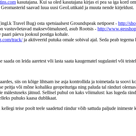
ins.com
kasutajana. Kui sa oled kasutajana kirjas ei pea sa iga kord o
ult Geomasterid saavad luua uusi GeoLutikaid ja muuta nende kirjeldust.
(ingl.k Travel Bug) osta spetsiaalsest Groundspeak netipoest -
http://s
s on vastuvõetavad maksevõimalused, asub Rootsis -
http://www.geoshop
 paari päeva jooksul postiga kohale.
.com/track/
ja aktiveerid putuka omale sobival ajal. Seda peab tegema k
saada on leida aaretest või lasta saata kaugematel sugulastel või teistel
rdes, siis on kõige lihtsam ise asja kontrollida ja toimetada ta soovi k
eitja või mõne kohaliku geopeituriga ning paluda tal ränduri olemasolu
ale mälestuseks jätnud. Sellisel puhul on kaks võimalust: kas lugeda rä
elleks puhuks kaasa dublikaat.
llegi teise poolt teele saadetud rändur võib sattuda paljude inimeste kä