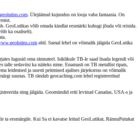
eolutins.com
. Ülejäänud kujundus on looja vaba fantaasia. On
emist.
aab. GeoLutikas võib omada kindlat eesmärki kuhugi jõuda või reisida.
ib ka osaliselt).
ata.
ww.geolutins.com
abil. Samal lehel on võimalik jälgida GeoLutika
ates lugusid oma rännuteel. Isiklikule TB-le saad lisada legendi või
 talle sedaviisi ka näiteks nime. Enamasti on TB metallist ripats,
ma leidmised ja uuesti peitmised ajalises järjekorras on võimalik
esmärgi suunas. TB rändab geocaching.com lehel registreeritud
streerida ning jälgida. Geomündid eriti levinud Canadas, USA-s ja
male ta eesmärgile. Kui Sa ei kavatse leitud GeoLutikat, RännuPutukat