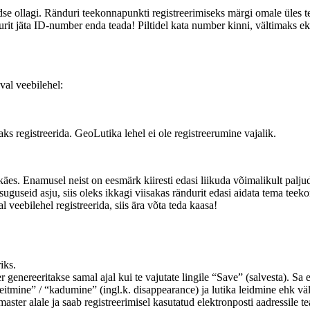
ldse ollagi. Ränduri teekonnapunkti registreerimiseks märgi omale üles t
durit jäta ID-number enda teada! Piltidel kata number kinni, vältimaks e
val veebilehel:
aks registreerida. GeoLutika lehel ei ole registreerumine vajalik.
 käes. Enamusel neist on eesmärk kiiresti edasi liikuda võimalikult pa
guseid asju, siis oleks ikkagi viisakas rändurit edasi aidata tema teek
veebilehel registreerida, siis ära võta teda kaasa!
iks.
genereeritakse samal ajal kui te vajutate lingile “Save” (salvesta). Sa 
eitmine” / “kadumine” (ingl.k. disappearance) ja lutika leidmine ehk väl
 alale ja saab registreerimisel kasutatud elektronposti aadressile tea