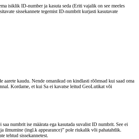
ema isiklik ID-number ja kasuta seda (Eriti vajalik on see meeles
ksitavate sissekannete tegemist ID-numbrit kurjasti kasutavate
ljude aarete kaudu. Nende omanikud on kindlasti rõõmsad kui saad oma
onnal. Kordame, et kui Sa ei kavatse leitud GeoLutikat või
ei saa numbrit ise määrata ega kasutada suvalist ID numbrit. See ei
ja ilmumine (ingl.k appearance)” pole riukalik või pahatahtlik.
te tehtud sissekannetest.