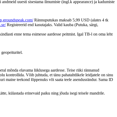
mi andmeid uuesti sisestama ilmumiste (ingl.k appearance) ja kadumiste
hop.groundspeak.com/
Rännuputukas maksab 5,99 USD (alates 4 tk
.se/
Registreerid end kasutajaks. Valid kauba (Putuka, särgi,
indlasti enne tema esimesse aardesse peitmist. Igal TB-l on oma leht
 geopeituritel.
orral mõnda elavama liiklusega aardesse. Teise riiki rännanud
 kontrollida. Võib juhtuda, et tänu pahatahtlikele leidjatele on sinu
nduri maine teekond lõppenuks või saata teele asendusrändur. Sama ID
tte, külastada erinevaid paiku ning jõuda isegi teisele mandrile.