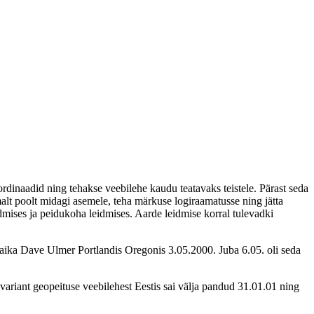
inaadid ning tehakse veebilehe kaudu teatavaks teistele. Pärast seda
omalt poolt midagi asemele, teha märkuse logiraamatusse ning jätta
dmises ja peidukoha leidmises. Aarde leidmise korral tulevadki
paika Dave Ulmer Portlandis Oregonis 3.05.2000. Juba 6.05. oli seda
variant geopeituse veebilehest Eestis sai välja pandud 31.01.01 ning