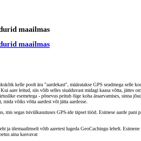
durid maailmas
durid maailmas
skõik kelle poolt ära "aardekast", määratakse GPS seadmega selle koord
Kui aare leitud, siis võib selles sisalduvast midagi kaasa võtta, jättes 
väärtuslike esemetega - põnevus peitub õige koha äraarvamises, sinna jõu
mida võiks võtta aardest või jätta aardesse.
, mis segas tsiviilkasutuses GPS-ide täpset tööd. Esimese aarde pani 
ileht ja ülemaailmselt võib aaretest lugeda GeoCachingu lehelt. Esimene 
toetus aina kasvavat