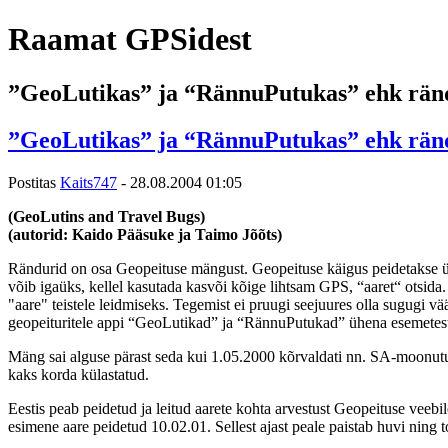
Raamat GPSidest
”GeoLutikas” ja “RännuPutukas” ehk rän
”GeoLutikas” ja “RännuPutukas” ehk rän
Postitas
Kaits747
-
28.08.2004 01:05
(GeoLutins and Travel Bugs)
(autorid: Kaido Pääsuke ja Taimo Jõõts)
Rändurid on osa Geopeituse mängust. Geopeituse käigus peidetakse ük
võib igaüks, kellel kasutada kasvõi kõige lihtsam GPS, “aaret“ otsida. 
"aare" teistele leidmiseks. Tegemist ei pruugi seejuures olla sugugi 
geopeituritele appi “GeoLutikad” ja “RännuPutukad” ühena esemetest, 
Mäng sai alguse pärast seda kui 1.05.2000 kõrvaldati nn. SA-moonutus
kaks korda külastatud.
Eestis peab peidetud ja leitud aarete kohta arvestust Geopeituse veeb
esimene aare peidetud 10.02.01. Sellest ajast peale paistab huvi ning 