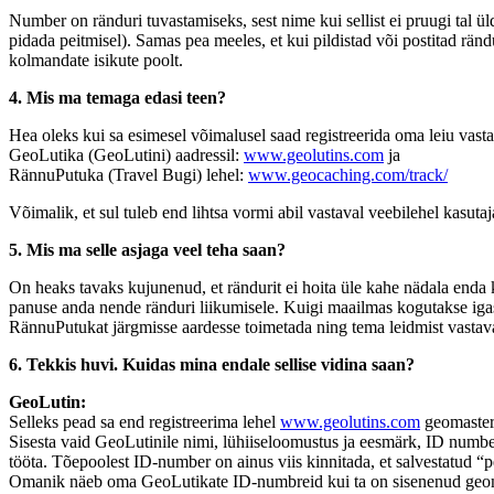
Number on ränduri tuvastamiseks, sest nime kui sellist ei pruugi tal ü
pidada peitmisel). Samas pea meeles, et kui pildistad või postitad rän
kolmandate isikute poolt.
4. Mis ma temaga edasi teen?
Hea oleks kui sa esimesel võimalusel saad registreerida oma leiu vasta
GeoLutika (GeoLutini) aadressil:
www.geolutins.com
ja
RännuPutuka (Travel Bugi) lehel:
www.geocaching.com/track/
Võimalik, et sul tuleb end lihtsa vormi abil vastaval veebilehel kasutaj
5. Mis ma selle asjaga veel teha saan?
On heaks tavaks kujunenud, et rändurit ei hoita üle kahe nädala enda
panuse anda nende ränduri liikumisele. Kuigi maailmas kogutakse igasu
RännuPutukat järgmisse aardesse toimetada ning tema leidmist vastaval 
6. Tekkis huvi. Kuidas mina endale sellise vidina saan?
GeoLutin:
Selleks pead sa end registreerima lehel
www.geolutins.com
geomaster
Sisesta vaid GeoLutinile nimi, lühiiseloomustus ja eesmärk, ID number 
tööta. Tõepoolest ID-number on ainus viis kinnitada, et salvestatud “p
Omanik näeb oma GeoLutikate ID-numbreid kui ta on sisenenud geomaster