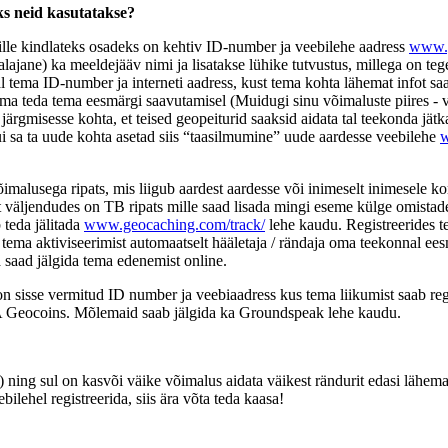
ks neid kasutatakse?
le kindlateks osadeks on kehtiv ID-number ja veebilehe aadress
www.g
lajane) ka meeldejääv nimi ja lisatakse lühike tutvustus, millega on teg
al tema ID-number ja interneti aadress, kust tema kohta lähemat infot s
ama teda tema eesmärgi saavutamisel (Muidugi sinu võimaluste piires - võ
ärgmisesse kohta, et teised geopeiturid saaksid aidata tal teekonda jätk
kui sa ta uude kohta asetad siis “taasilmumine” uude aardesse veebilehe
w
usega ripats, mis liigub aardest aardesse või inimeselt inimesele korj
t väljendudes on TB ripats mille saad lisada mingi eseme külge omistades
teda jälitada
www.geocaching.com/track/
lehe kaudu. Registreerides te
 tema aktiviseerimist automaatselt hääletaja / rändaja oma teekonnal e
sa saad jälgida tema edenemist online.
sisse vermitud ID number ja veebiaadress kus tema liikumist saab regi
 Geocoins. Mõlemaid saab jälgida ka Groundspeak lehe kaudu.
l) ning sul on kasvõi väike võimalus aidata väikest rändurit edasi lähe
ilehel registreerida, siis ära võta teda kaasa!