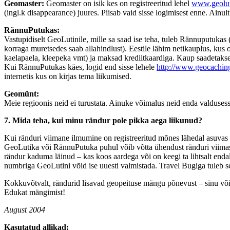
Geomaster:
Geomaster on isik kes on registreeritud lehel
www.geolut
(ingl.k disappearance) juures. Piisab vaid sisse logimisest enne. Ain
RännuPutukas:
Vastupidiselt GeoLutinile, mille sa saad ise teha, tuleb Rännuputukas 
korraga muretsedes saab allahindlust). Eestile lähim netikauplus, ku
kaelapaela, kleepeka vmt) ja maksad krediitkaardiga. Kaup saadetakse
Kui RännuPutukas käes, logid end sisse lehele
http://www.geocaching
internetis kus on kirjas tema liikumised.
Geomünt:
Meie regioonis neid ei turustata. Ainuke võimalus neid enda valdusesse 
7. Mida teha, kui minu rändur pole pikka aega liikunud?
Kui ränduri viimane ilmumine on registreeritud mõnes lähedal asuvas aa
GeoLutika või RännuPutuka puhul võib võtta ühendust ränduri viimase p
rändur kaduma läinud – kas koos aardega või on keegi ta lihtsalt end
numbriga GeoLutini võid ise uuesti valmistada. Travel Bugiga tuleb s
Kokkuvõtvalt, rändurid lisavad geopeituse mängu põnevust – sinu või ke
Edukat mängimist!
August 2004
Kasutatud allikad: