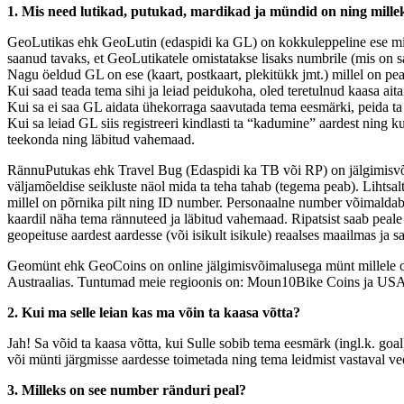
1. Mis need lutikad, putukad, mardikad ja mündid on ning mille
GeoLutikas ehk GeoLutin (edaspidi ka GL) on kokkuleppeline ese mil
saanud tavaks, et GeoLutikatele omistatakse lisaks numbrile (mis on sa
Nagu öeldud GL on ese (kaart, postkaart, plekitükk jmt.) millel on pe
Kui saad teada tema sihi ja leiad peidukoha, oled teretulnud kaasa ait
Kui sa ei saa GL aidata ühekorraga saavutada tema eesmärki, peida ta j
Kui sa leiad GL siis registreeri kindlasti ta “kadumine” aardest ning 
teekonda ning läbitud vahemaad.
RännuPutukas ehk Travel Bug (Edaspidi ka TB või RP) on jälgimisvõimal
väljamõeldise seikluste näol mida ta teha tahab (tegema peab). Lihtsal
millel on põrnika pilt ning ID number. Personaalne number võimaldab 
kaardil näha tema rännuteed ja läbitud vahemaad. Ripatsist saab peale
geopeituse aardest aardesse (või isikult isikule) reaalses maailmas ja 
Geomünt ehk GeoCoins on online jälgimisvõimalusega münt millele on 
Austraalias. Tuntumad meie regioonis on: Moun10Bike Coins ja USA
2. Kui ma selle leian kas ma võin ta kaasa võtta?
Jah! Sa võid ta kaasa võtta, kui Sulle sobib tema eesmärk (ingl.k. goa
või münti järgmisse aardesse toimetada ning tema leidmist vastaval veeb
3. Milleks on see number ränduri peal?