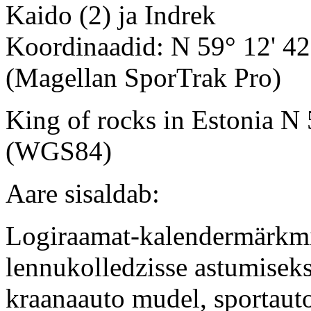
Kaido (2) ja Indrek
Koordinaadid: N 59° 12' 42.
(Magellan SporTrak Pro)
King of rocks in Estonia N
(WGS84)
Aare sisaldab:
Logiraamat-kalendermärkmi
lennukolledzisse astumiseks, h
kraanaauto mudel, sportauto