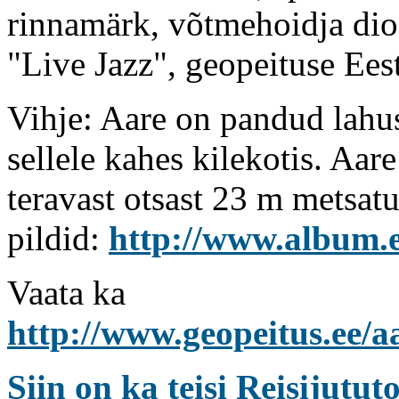
rinnamärk, võtmehoidja dio
"Live Jazz", geopeituse Eest
Vihje: Aare on pandud lahust
sellele kahes kilekotis. Aa
teravast otsast 23 m metsat
pildid:
http://www.album.
Vaata ka
http://www.geopeitus.ee/a
Siin on ka teisi Reisijutut